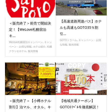
【高速道路周遊パス】ホテ
＜販売終了＞前売で開始決
ルも高速もGOTO35％割
定！【WeLove札幌宿泊
引...
キ...
GOTOトラベル
,
キャンペーン・お得
Welove札幌宿泊キャンペーン
,
キャン
な情報
,
観光情報
ペーン・お得な情報
,
ホテル紹介
,
札幌
クラッセホテル
,
観光情報
＜販売終了＞【小樽ホテル
【地域共通クーポン】
割引】泊マル、オタル。キ
GOTOﾄﾗﾍﾞﾙを徹底解説！