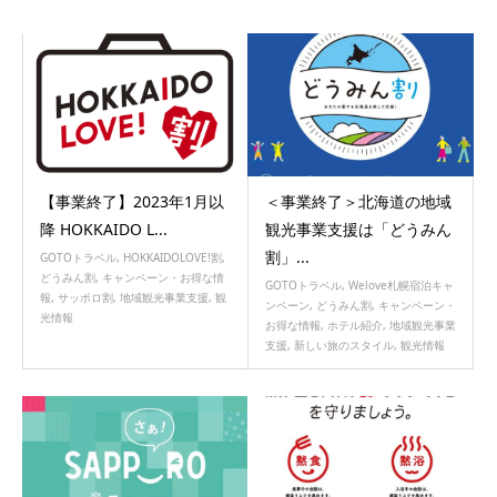
【事業終了】2023年1月以
＜事業終了＞北海道の地域
降 HOKKAIDO L...
観光事業支援は「どうみん
割」...
GOTOトラベル
,
HOKKAIDOLOVE!割
,
どうみん割
,
キャンペーン・お得な情
GOTOトラベル
,
Welove札幌宿泊キャ
報
,
サッポロ割
,
地域観光事業支援
,
観
ンペーン
,
どうみん割
,
キャンペーン・
光情報
お得な情報
,
ホテル紹介
,
地域観光事業
支援
,
新しい旅のスタイル
,
観光情報