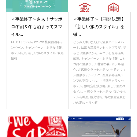
＜事業終了＞さぁ！サッポ
＜事業終了＞【再開決定!】
ロ冬割＆冬も泊まってスマ
「新しい旅のスタイル」を
イル...
徹...
GOTOトラベル
,
Welove札幌宿泊キャ
どうみん割
,
なんぽろ温泉ハート＆ハ
ンペーン
,
キャンペーン・お得な情報
,
ート
,
はぼろ温泉サンセットプラザ
,
び
ホテル紹介
,
新しい旅のスタイル
,
観光
らとり温泉ゆから
,
みついし昆布温泉
情報
蔵三
,
キャンペーン・お得な情報
,
ニセ
コ昆布温泉ホテル甘露の森
,
ホテル紹
介
,
北広島クラッセホテル
,
十勝ナウマ
ン温泉ホテルアルコ
,
奥屈斜路温泉ラ
ンプの宿森つべつ
,
小樽朝里クラッセ
ホテル
,
敷島定山渓別邸
,
新しい旅のス
タイル
,
札幌クラッセホテル
,
森のゆホ
テル花神楽
,
観光情報
,
青の洞窟温泉ピ
パの湯ゆ～りん館