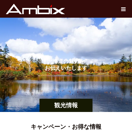
北
海
道
の
魅
力
を
お
伝
え
い
た
し
ま
す
観光情報
キャンペーン・お得な情報