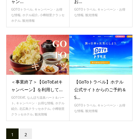
ャン...
お...
GOTOトラベル
,
キャンペーン・お得
GOTOトラベル
,
キャンペーン・お得
な情報
,
ホテル紹介
,
小樽朝里クラッセ
な情報
,
観光情報
ホテル
,
観光情報
＜事業終了＞【GoToEatキ
【GoToトラベル】ホテル
ャンペーン】を利用して...
公式サイトからのご予約＆
S...
GOTOEAT
,
なんぽろ温泉ハート＆ハー
ト
,
キャンペーン・お得な情報
,
ホテル
GOTOトラベル
,
キャンペーン・お得
紹介
,
北広島クラッセホテル
,
小樽朝里
な情報
,
観光情報
クラッセホテル
,
観光情報
1
2