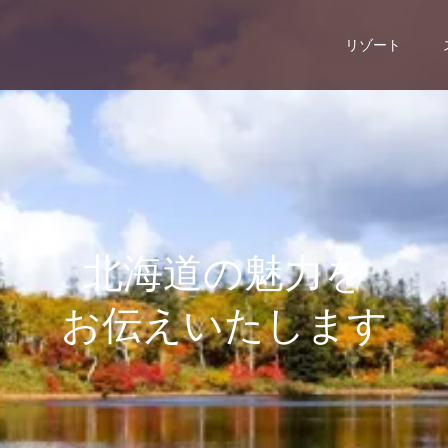
リゾート
北
海
道
の
魅
力
を
お
伝
え
い
た
し
ま
す