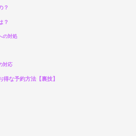
の？
は？
への対処
の対応
お得な予約方法【裏技】