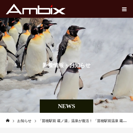
新
着
情
報
・
お
知
ら
せ
NEWS
お知らせ
「苗穂駅前 蔵ノ湯」温泉が復活！ 「苗穂駅前温泉 蔵ノ湯」に戻ります！