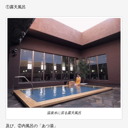
①露天風呂
温泉水に戻る露天風呂
及び、②内風呂の「あつ湯」