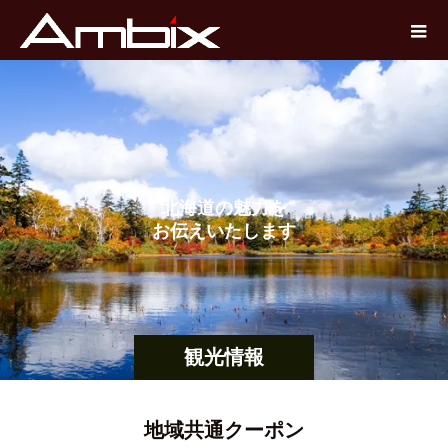
北
海
道
の
魅
力
を
お
伝
え
い
た
し
ま
す
観光情報
地域共通クーポン