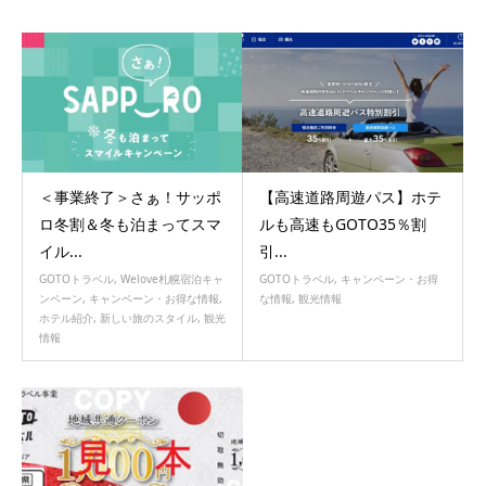
＜事業終了＞さぁ！サッポ
【高速道路周遊パス】ホテ
ロ冬割＆冬も泊まってスマ
ルも高速もGOTO35％割
イル...
引...
GOTOトラベル
,
Welove札幌宿泊キャ
GOTOトラベル
,
キャンペーン・お得
ンペーン
,
キャンペーン・お得な情報
,
な情報
,
観光情報
ホテル紹介
,
新しい旅のスタイル
,
観光
情報