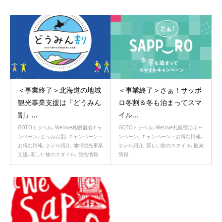
＜事業終了＞北海道の地域
＜事業終了＞さぁ！サッポ
観光事業支援は「どうみん
ロ冬割＆冬も泊まってスマ
割」...
イル...
GOTOトラベル
,
Welove札幌宿泊キャ
GOTOトラベル
,
Welove札幌宿泊キャ
ンペーン
,
どうみん割
,
キャンペーン・
ンペーン
,
キャンペーン・お得な情報
,
お得な情報
,
ホテル紹介
,
地域観光事業
ホテル紹介
,
新しい旅のスタイル
,
観光
支援
,
新しい旅のスタイル
,
観光情報
情報