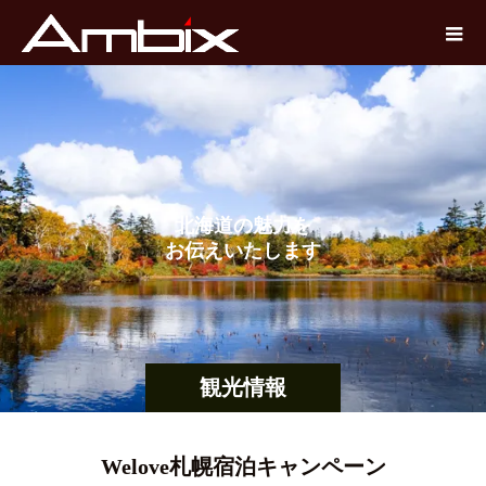
北
海
道
の
魅
力
を
お
伝
え
い
た
し
ま
す
観光情報
Welove札幌宿泊キャンペーン