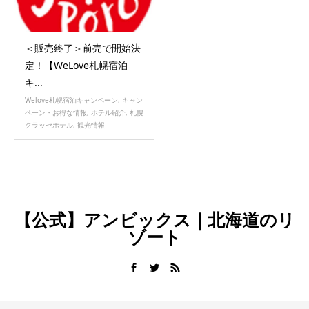
＜販売終了＞前売で開始決
定！【WeLove札幌宿泊
キ...
Welove札幌宿泊キャンペーン
,
キャン
ペーン・お得な情報
,
ホテル紹介
,
札幌
クラッセホテル
,
観光情報
【公式】アンビックス｜北海道のリ
ゾート