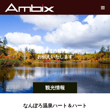
北
海
道
の
魅
力
を
お
伝
え
い
た
し
ま
す
観光情報
なんぽろ温泉ハート＆ハート