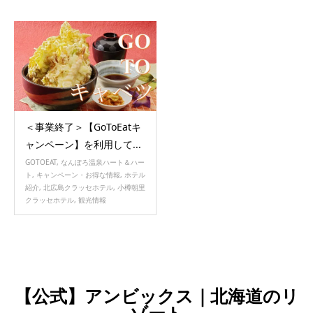
＜事業終了＞【GoToEatキ
ャンペーン】を利用して...
GOTOEAT
,
なんぽろ温泉ハート＆ハー
ト
,
キャンペーン・お得な情報
,
ホテル
紹介
,
北広島クラッセホテル
,
小樽朝里
クラッセホテル
,
観光情報
【公式】アンビックス｜北海道のリ