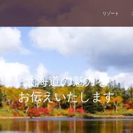
リゾート
北
海
道
の
魅
力
を
お
伝
え
い
た
し
ま
す