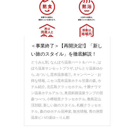
＜事業終了＞【再開決定!】「新し
い旅のスタイル」を徹底解説！
どうみん割
,
なんぽろ温泉ハート＆ハート
,
は
ぼろ温泉サンセットプラザ
,
びらとり温泉ゆか
ら
,
みついし昆布温泉蔵三
,
キャンペーン・お
得な情報
,
ニセコ昆布温泉ホテル甘露の森
,
ホ
テル紹介
,
北広島クラッセホテル
,
十勝ナウマ
ン温泉ホテルアルコ
,
奥屈斜路温泉ランプの宿
森つべつ
,
小樽朝里クラッセホテル
,
敷島定山
渓別邸
,
新しい旅のスタイル
,
札幌クラッセホ
テル
,
森のゆホテル花神楽
,
観光情報
,
青の洞窟
温泉ピパの湯ゆ～りん館